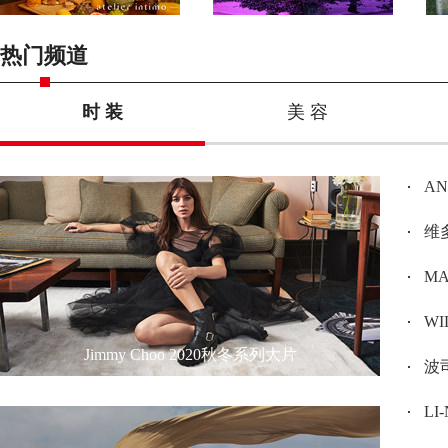
热门频道
时 装
美 容
A
维多
MAX
W
Jimmy Choo 2020秋冬系列大片
波司
L