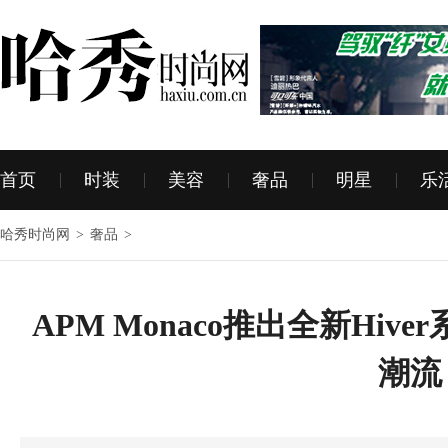
首页
时装
美容
奢品
明星
乐
哈秀时尚网
>
奢品
>
APM Monaco推出全新Hiv
潮流