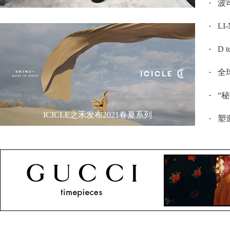
波司
L
D 
全
“
ICICLE之禾发布2021春夏系列
塑造