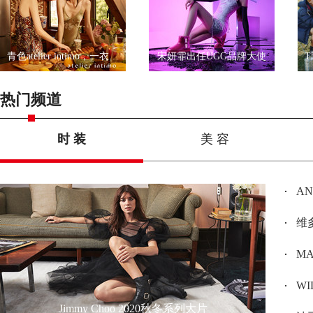
青色atelier intimo，一衣一带尽显优雅
宋妍霏出任UGG品牌大使
热门频道
时 装
美 容
A
维多
MAX
W
Jimmy Choo 2020秋冬系列大片