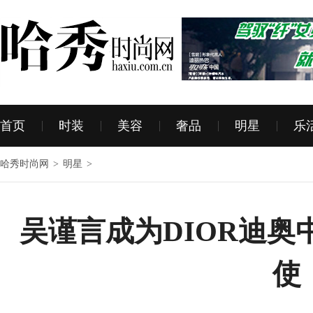
首页
时装
美容
奢品
明星
乐
哈秀时尚网
>
明星
>
吴谨言成为DIOR迪
使