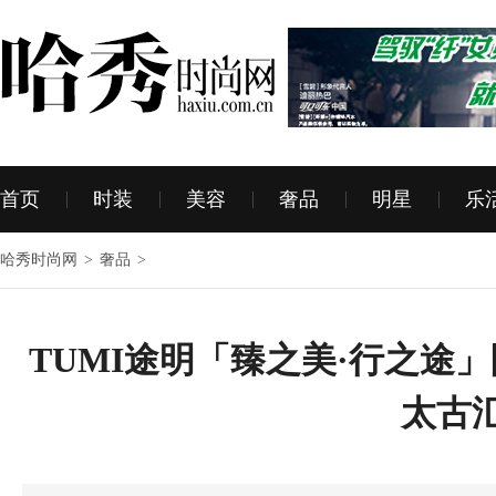
首页
时装
美容
奢品
明星
乐
哈秀时尚网
>
奢品
>
TUMI途明「臻之美·行之途
太古