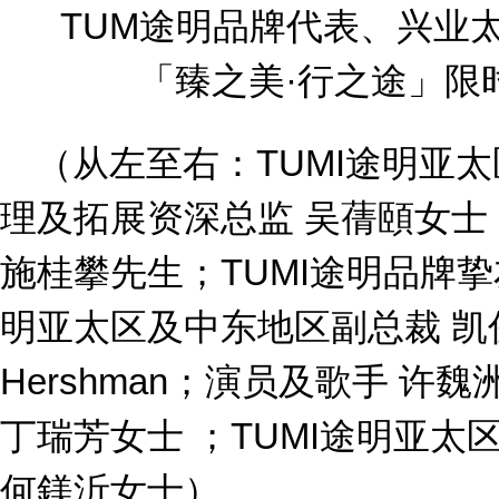
TUM途明品牌代表、兴业太
「臻之美·行之途」限
（从左至右：TUMI途明亚
理及拓展资深总监 吴蒨頤女
施桂攀先生；TUMI途明品牌挚
明亚太区及中东地区副总裁 凯俊民
Hershman；演员及歌手 许魏
丁瑞芳女士 ；TUMI途明亚
何鎂沂女士）