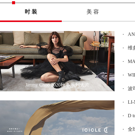
时 装
美 容
A
维多
MAX
W
Jimmy Choo 2020秋冬系列大片
波司
L
D 
全