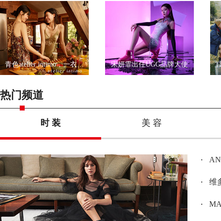
青色atelier intimo，一衣一带尽显优雅
宋妍霏出任UGG品牌大使
热门频道
时 装
美 容
A
维多
MAX