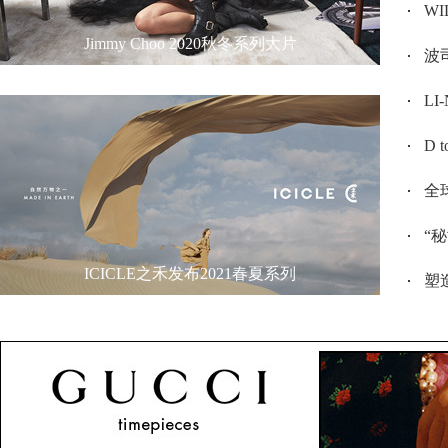
W
Jimmy Choo 2020秋冬系列大片
波司
L
D 
全
“
ICICLE之禾发布2021春夏系列
塑造