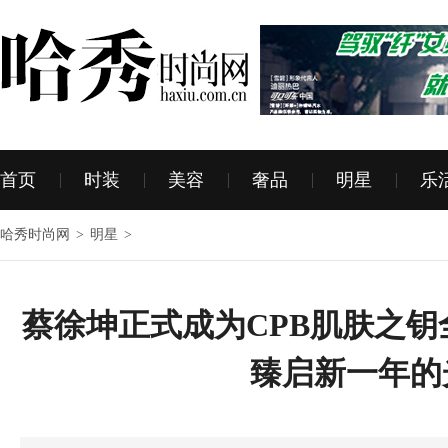
首页
时装
美容
奢品
明星
乐
哈秀时尚网
>
明星
>
蔡徐坤正式成为CPB肌肤之钥
臻启新一年的