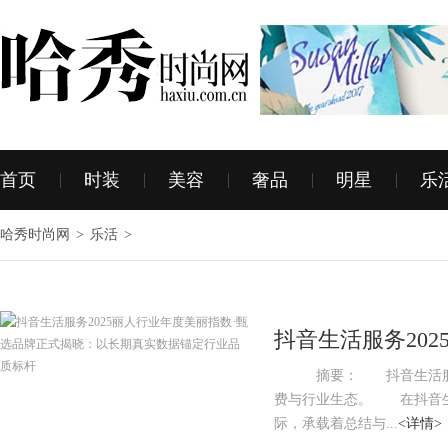
首页
时装
美容
奢品
明星
乐
哈秀时尚网
>
乐活
>
抖音生活服务20
式揭晓：以长期
摘要： 抖音生活服务丽
费与行业生态。 在抖音生
际，承载着总结与...
<详情>