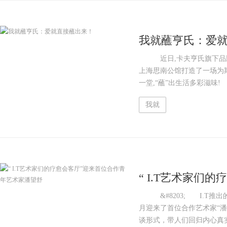
我就蘸亨氏：爱
近日,卡夫亨氏旗下品牌亨
上海思南公馆打造了一场为期
一堂,“蘸”出生活多彩滋味! 
我就
“ I.T艺术家们
潘望舒
&#8203; I.T推出
月迎来了首位合作艺术家“
谈形式，带人们回归内心真实的