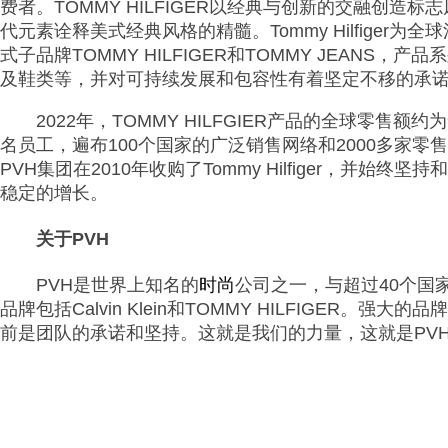
费者。
TOMMY HILFIGER
以经典与创新的交融创造标志
代元素诠释美式经典风格的精髓。
Tommy Hilfiger
为全球
式子品牌
TOMMY HILFIGER
和
TOMMY JEANS
，产品系
及鞋类等，并对可持续发展和包容性有着坚定不移的承
2022年，TOMMY HILFGIER产品的全球零售额约为91亿
名员工，遍布
100
个国家的广泛销售网络和
2000
多家零售
PVH
集团在
2010
年收购了
Tommy Hilfiger
，并始终坚持和
稳定的增长。
关于PVH
PVH
是世界上知名的
时尚
公司之一，与超过
40
个国
品牌包括
Calvin Klein
和
TOMMY HILFIGER
。强大的品牌
前是团队的承诺和坚持。这就是我们的力量，这就是
PV