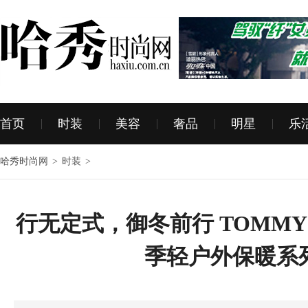
首页
时装
美容
奢品
明星
乐
哈秀时尚网
>
时装
>
行无定式，御冬前行 TOMMY H
季轻户外保暖系