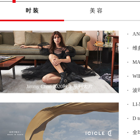
时 装
美 容
A
维多
MAX
W
Jimmy Choo 2020秋冬系列大片
波司
L
D 
全