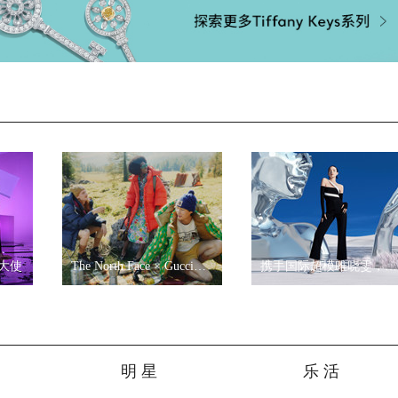
大使
The North Face × Gucci联名系列
携手国际超模雎晓雯，走入未来幻境——STACCATO 2021春夏
明 星
乐 活