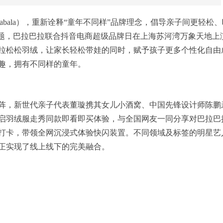
labala），重新诠释“童年不同样”品牌理念，倡导亲子间更轻松、
为主题，巴拉巴拉联合抖音电商超级品牌日在上海苏河湾万象天地上
拉松松羽绒，让家长轻松带娃的同时，赋予孩子更多个性化自由
趣，拥有不同样的童年。
阵，新世代亲子代表董璇携其女儿小酒窝、中国先锋设计师陈鹏
启羽绒服走秀同款即看即买体验，与全国网友一同分享对巴拉巴
打卡，带领全网沉浸式体验快闪装置。不同领域及标签的明星艺
正实现了线上线下的完美融合。