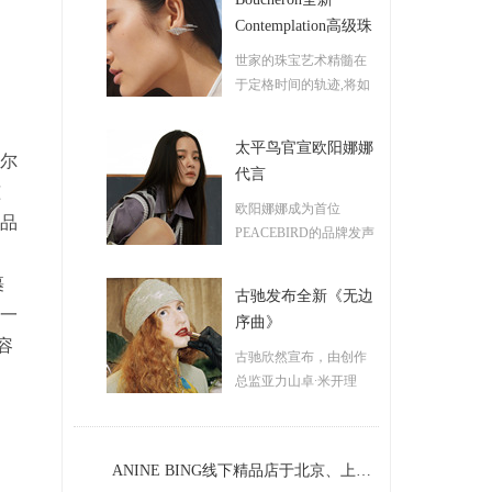
Contemplation高级珠
宝系列
世家的珠宝艺术精髓在
于定格时间的轨迹,将如
昙花乍现般短暂的美丽
化为永恒...
<详情>
太平鸟官宣欧阳娜娜
贝尔
代言
孩
欧阳娜娜成为首位
产品
PEACEBIRD的品牌发声
人,旨在和品牌站在一起,
传递太平鸟的青年态度...
裹
古驰发布全新《无边
<详情>
是一
序曲》
容
古驰欣然宣布，由创作
总监亚力山卓∙米开理
(Alessandro Michele)创作
的《无边序曲》...
<详情
>
ANINE BING线下精品店于北京、上海、深圳焕然启幕