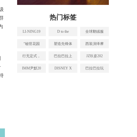
级
热门标签
群
内
LI-NING19
D to the
全球鹅绒服
“秘世花园
塑造先锋体
西装演绎摩
行无定式，
巴拉巴拉上
JZ玖姿202
同
个
IMM尹默20
DISNEY X
巴拉巴拉玩
持