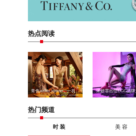
热点阅读
青色atelier intimo，一衣一带尽显优雅
宋妍霏出任UGG品牌
热门频道
时 装
美 容