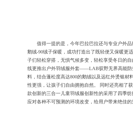
值得一提的是，今年巴拉巴拉还与专业户外品牌
鹅绒-90绒子保暖，成功打造出了既轻便又保暖
子们轻松穿搭，无惧气候多变，轻松享受冬日的自由呼吸
线更推出户外羽绒服外套——LAB驭野无界高能
料，结合蓬松度高达800的鹅绒以及远红外烫银
性更强，让孩子们自由拥抱自然。 同时还亮相了获
款创新的三合一儿童羽绒服创新性的采用了四季纺
应对各种不可预测的环境改变，给用户带来绝佳的