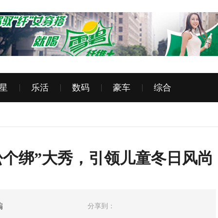
星
乐活
数码
豪车
综合
松个绑”大秀，引领儿童冬日风尚
编
分享到：