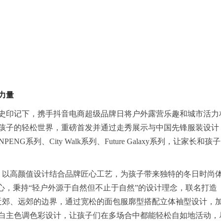
力量
史印记下，携手抖音电商超级品牌日将户外露营乐趣和城市活力
孩子的轻松世界，重磅首发并通过走秀展示与中国先锋服装设计
系列、City Walk系列、Future Galaxy系列，让家长和孩
NG，以高颜值设计结合品牌匠心工艺，为孩子带来独特的冬日时尚
心，秉持“轻户外源于自然但不止于自然”的设计理念，联名打造
与近郊、远郊的边界，通过宽松的面包服廓型搭配立体袖型设计，
白主色调色彩设计，让孩子们在多场合中都能轻松自如地活动，