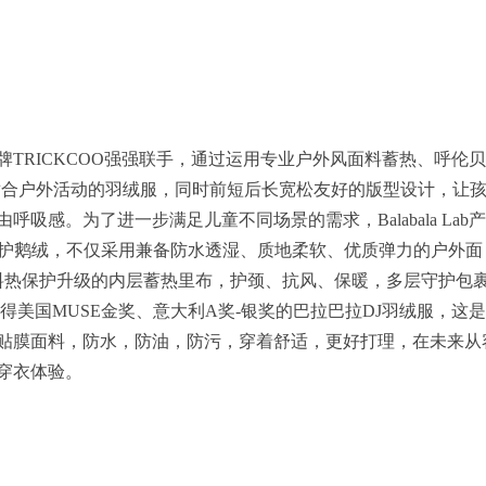
TRICKCOO强强联手，通过运用专业户外风面料蓄热、呼伦
更适合户外活动的羽绒服，同时前短后长宽松友好的版型设计，让
感。为了进一步满足儿童不同场景的需求，Balabala Lab
防护鹅绒，不仅采用兼备防水透湿、质地柔软、优质弹力的户外面
材料热保护升级的内层蓄热里布，护颈、抗风、保暖，多层守护包
得美国MUSE金奖、意大利A奖-银奖的巴拉巴拉DJ羽绒服，这
贴膜面料，防水，防油，防污，穿着舒适，更好打理，在未来从
穿衣体验。