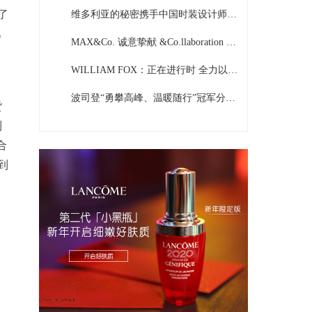
了
维多利亚的秘密携手中国时装设计师SUSAN FANG 带来全新联名系列
儿
MAX&Co. 诚意挚献 &Co.llaboration 系列 Looney Tunes主题新作
WILLIAM FOX：正在进行时 全力以赴的男装态度
波司登“勇攀高峰、温暖随行”冠军分享会圆满落幕 与谷爱凌共享冬日温暖
货
到
合
到