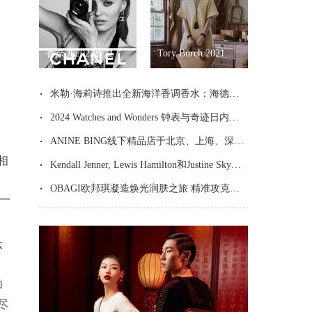
香奈儿2022春夏高级成衣系列
Tory Burch 2021春夏系列
米勒·海莉诗推出全新海洋香调香水：海德拉之水
2024 Watches and Wonders 钟表与奇迹日内瓦高级钟表展 全新表款作品瞩目亮相
ANINE BING线下精品店于北京、上海、深圳焕然启幕
相
Kendall Jenner, Lewis Hamilton和Justine Skye身穿TOMMY HILFIGER现身迈阿密大奖赛
OBAGI欧邦琪凝造焕光润肤之旅 精准攻克皮肤衰老暗沉
子一
体
加
尽