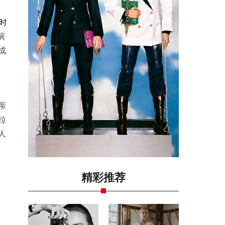
时
演
成
亲
拉
人
精彩推荐