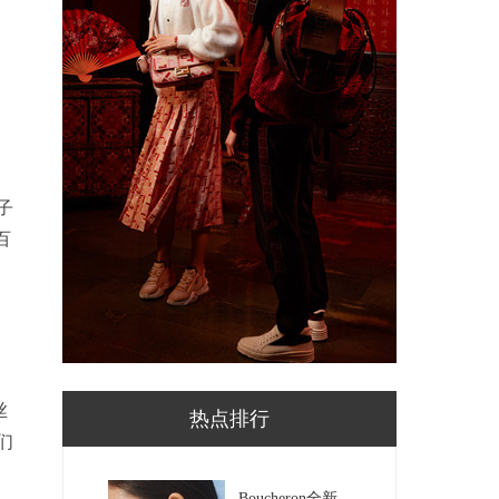
子
百
丝
热点排行
们
Boucheron全新