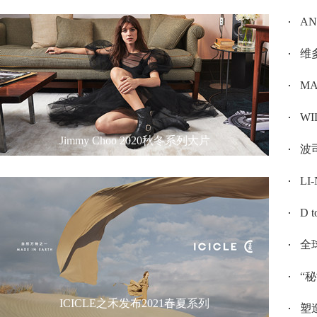
A
维多
MAX
W
Jimmy Choo 2020秋冬系列大片
波司
L
D 
全
“
ICICLE之禾发布2021春夏系列
塑造