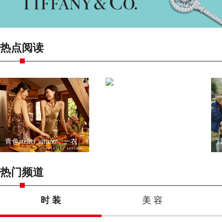
热点阅读
青色atelier intimo，一衣一带尽显优雅
宋妍霏出任UGG品牌大使
热门频道
时 装
美 容