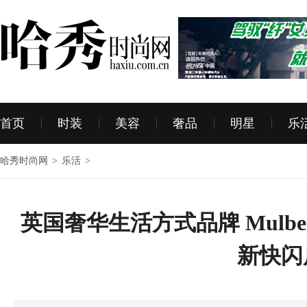
首页
时装
美容
奢品
明星
乐
哈秀时尚网
>
乐活
>
英国奢华生活方式品牌 Mulber
新快闪