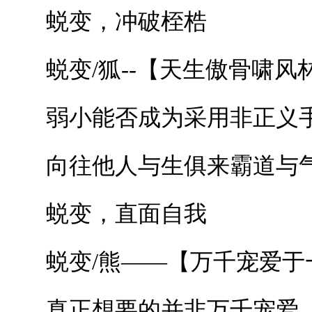
蜕变，冲破桎梏
蜕变/狐--【天生傲骨啸风
弱小能否成为采用非正义手
向往他人与生俱来霸道与气
蜕变，直面自我
蜕变/熊——【万千宠爱于
真正想要的并非万千宠爱，