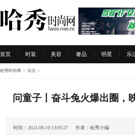
首页
时装
美容
奢品
明星
乐
哈秀时尚网
>
乐活
>
问童子丨奋斗兔火爆出圈，
时间：2022-09-19 13:05:27 作者：哈秀小编