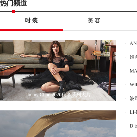
热门频道
时 装
美 容
A
维多
MAX
W
Jimmy Choo 2020秋冬系列大片
波司
L
D 