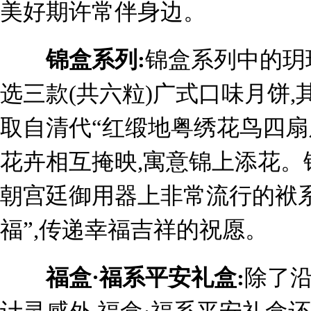
美好期许常伴身边。
锦盒系列:
锦盒系列中的玥
选三款(共六粒)广式口味月饼,
取自清代“红缎地粤绣花鸟四扇
花卉相互掩映,寓意锦上添花。
朝宫廷御用器上非常流行的袱系
福”,传递幸福吉祥的祝愿。
福盒·福系平安礼盒:
除了沿