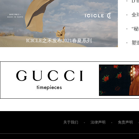
D 
全
“
ICICLE之禾发布2021春夏系列
塑造
关于我们
-
法律声明
-
免责声明