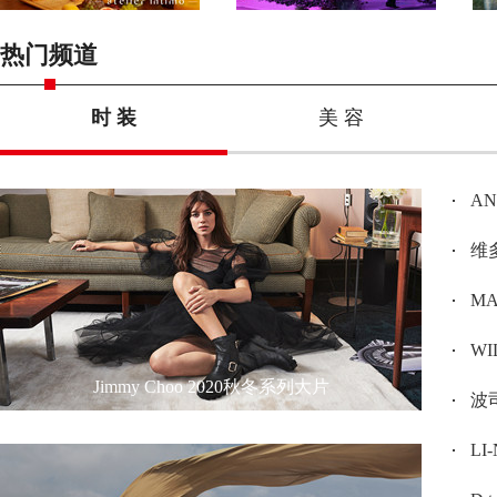
热门频道
时 装
美 容
A
维多
MAX
W
Jimmy Choo 2020秋冬系列大片
波司
L