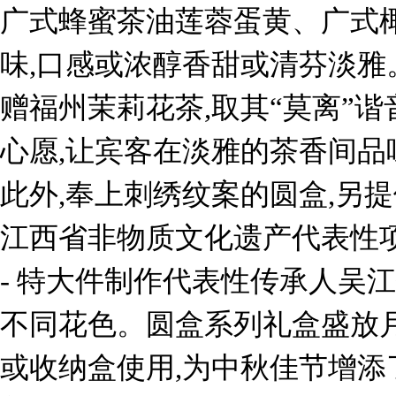
广式蜂蜜茶油莲蓉蛋黄、广式
味,口感或浓醇香甜或清芬淡雅
赠福州茉莉花茶,取其“莫离”谐
心愿,让宾客在淡雅的茶香间品
此外,奉上刺绣纹案的圆盒,另
江西省非物质文化遗产代表性项
- 特大件制作代表性传承人吴
不同花色。圆盒系列礼盒盛放
或收纳盒使用,为中秋佳节增添