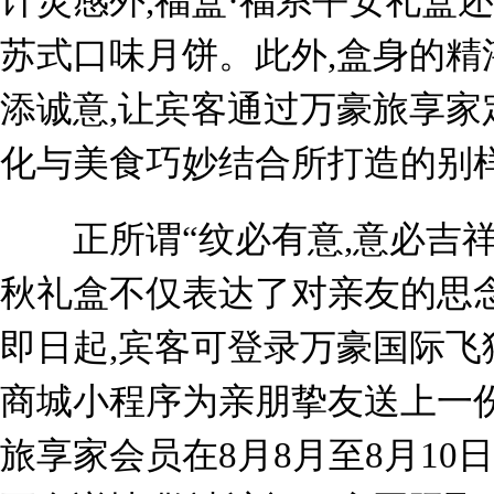
计灵感外,福盒·福系平安礼盒还
苏式口味月饼。此外,盒身的精
添诚意,让宾客通过万豪旅享家
化与美食巧妙结合所打造的别
正所谓“纹必有意,意必吉祥
秋礼盒不仅表达了对亲友的思念
即日起,宾客可登录万豪国际飞
商城小程序为亲朋挚友送上一份
旅享家会员在8月8月至8月10