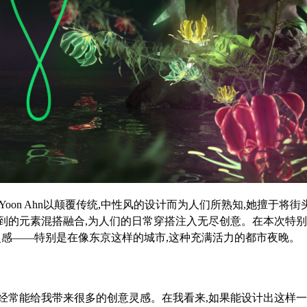
on Ahn以颠覆传统,中性风的设计而为人们所熟知,她擅于将街
到的元素混搭融合,为人们的日常穿搭注入无尽创意。在本次特
意灵感——特别是在像东京这样的城市,这种充满活力的都市夜晚。
晚经常能给我带来很多的创意灵感。在我看来,如果能设计出这样