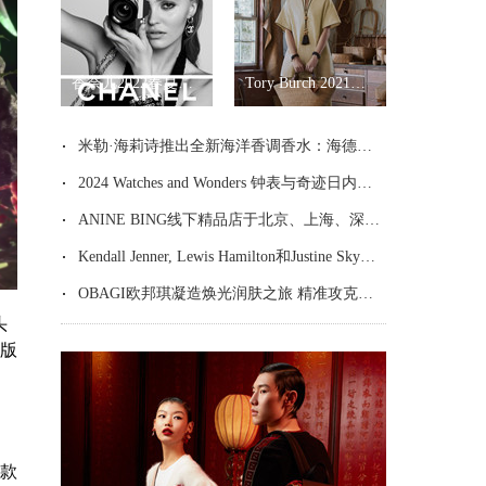
香奈儿2022春夏高级成衣系列
Tory Burch 2021春夏系列
米勒·海莉诗推出全新海洋香调香水：海德拉之水
2024 Watches and Wonders 钟表与奇迹日内瓦高级钟表展 全新表款作品瞩目亮相
ANINE BING线下精品店于北京、上海、深圳焕然启幕
Kendall Jenner, Lewis Hamilton和Justine Skye身穿TOMMY HILFIGER现身迈阿密大奖赛
OBAGI欧邦琪凝造焕光润肤之旅 精准攻克皮肤衰老暗沉
头
别版
一款