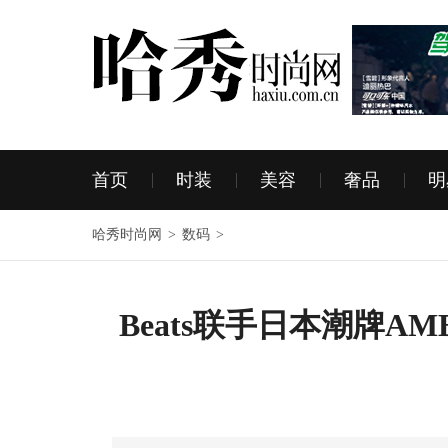
首页
时装
美容
奢品
明
哈秀时尚网
>
数码
>
Beats联手日本潮牌A