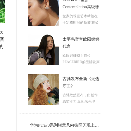
Contemplation高级珠
宝系列
世家的珠宝艺术精髓在
于定格时间的轨迹,将如
昙花乍现般短暂的美丽
®
化为永恒...
<详情>
了音
太平鸟官宣欧阳娜娜
的
代言
欧阳娜娜成为首位
PEACEBIRD的品牌发声
人,旨在和品牌站在一起,
传递太平鸟的青年态度...
古驰发布全新《无边
<详情>
序曲》
古驰欣然宣布，由创作
总监亚力山卓∙米开理
(Alessandro Michele)创作
的《无边序曲》...
<详情
>
华为Pura70系列锐意风向街区闪现上海外滩，演绎先锋科技美学