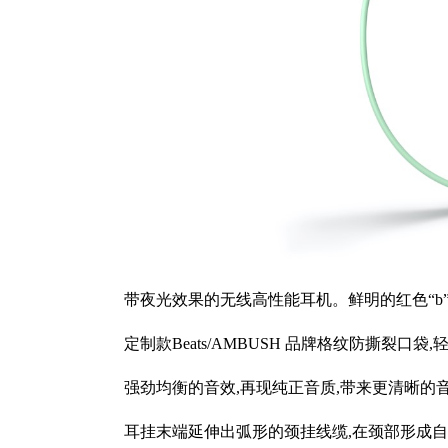
带夜光效果的无线高性能耳机。鲜明的红⾊“b”标
定制款Beats/AMBUSH 品牌格纹防撕裂⼝袋,
强劲均衡的音效,再现纯正音质,带来更清晰的音
耳挂末端延伸出弧形的颈挂线缆,在颈部形成自然