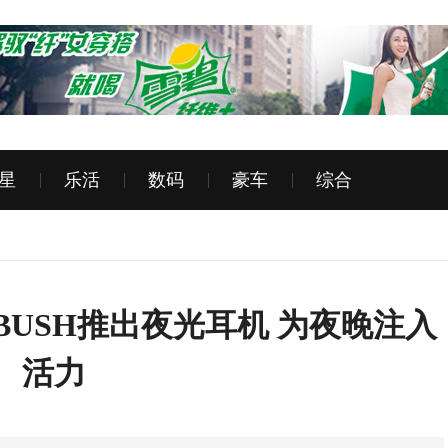
星
乐活
数码
豪车
综合
MBUSH推出夜光耳机 为夜晚注入
活力