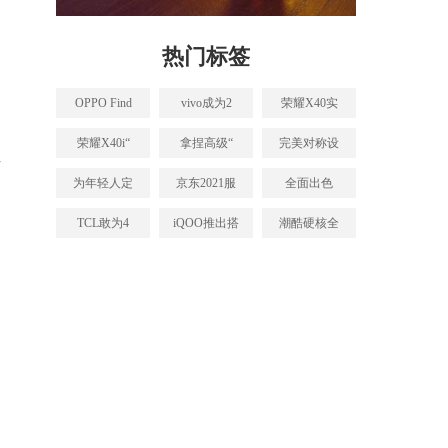
热门标签
OPPO Find
vivo成为2
荣耀X40实
荣耀X40i“
拿捏高级“
完美对称设
类
为年轻人定
京东2021服
全面出色
TCL敢为4
iQOO推出搭
潮酷硬核全