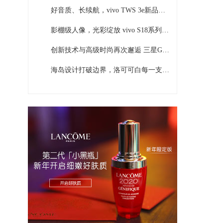
好音质、长续航，vivo TWS 3e新品发布，沉浸环绕音质打造音乐头等舱
影棚级人像，光彩绽放 vivo S18系列正式发布
创新技术与高级时尚再次邂逅 三星Galaxy Z Flip5 Maison Margiela限量版正式发布
海岛设计打破边界，洛可可白每一支都独一无二，华为P60系列正式发布