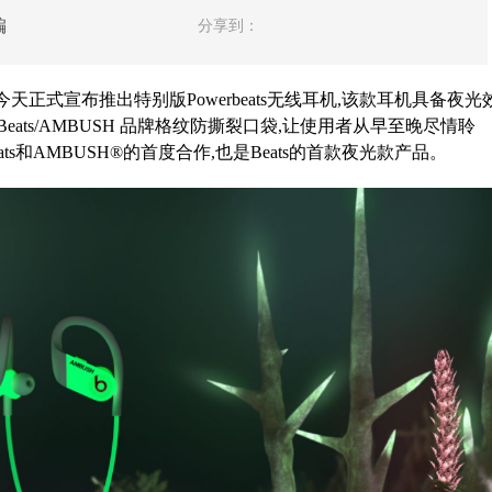
编
分享到：
MBUSH®今天正式宣布推出特别版Powerbeats无线耳机,该款耳机具备夜光
eats/AMBUSH 品牌格纹防撕裂口袋,让使⽤者从早至晚尽情聆
eats和AMBUSH®的首度合作,也是Beats的首款夜光款产品。