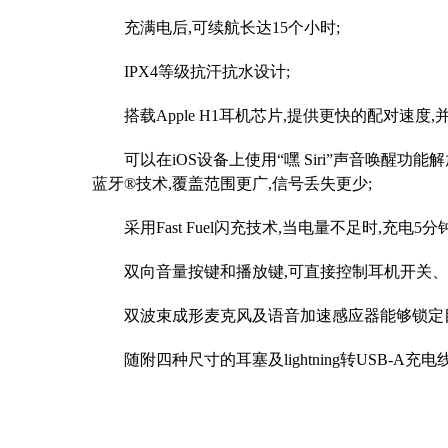
充满电后,可续航长达15个小时;
IPX4等级抗汗抗水设计;
搭载Apple H1耳机芯片,提供更快的配对速度,并
可以在iOS设备上使用“嘿 Siri”声音唤醒功能
蓝牙®技术,覆盖范围更广,信号丢失更少;
采用Fast Fuel闪充技术,当电量不足时,充电5
双向音量按键和播放键,可直接控制耳机开关、播
双波束成形麦克风及语音加速感应器能够锁定目
随附四种尺寸的耳塞及lightning转USB-A充电