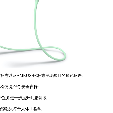
志以及AMBUSH®标志呈现醒目的撞⾊反差;
轻松便携,伴你安全夜⾏;
色,并进一步提升动态音域;
轮廓,符合人体工程学;