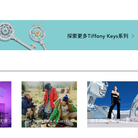
大使
The North Face × Gucci联名系列
携手国际超模雎晓雯，走入未来幻境——STACCATO 2021春夏