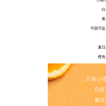
白
黄
可甜可盐
夏日
橙色