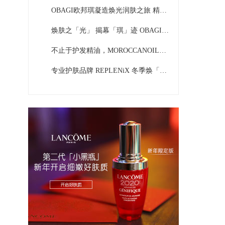
OBAGI欧邦琪凝造焕光润肤之旅 精准攻克皮肤衰老暗沉
焕肤之「光」 揭幕「琪」迹 OBAGI欧邦琪宣布夏之光为品牌精华大使
不止于护发精油，MOROCCANOIL摩洛哥油推出全新洗护系列
专业护肤品牌 REPLENiX 冬季焕「眼」蜕变新肌