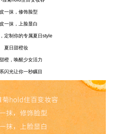
皮一抹，修饰脸型
皮一抹，上脸显白
，定制你的专属夏日style
夏日甜橙妆
甜橙，唤醒少女活力
系闪光让你一秒瞩目