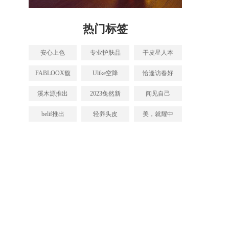
热门标签
安心上色
专业护肤品
干皮星人本
FABLOOX馥
Ulike空降
恰逢访春好
溪木源推出
2023兔然新
闻见自己
belif推出
轻养头皮
美，就耀中