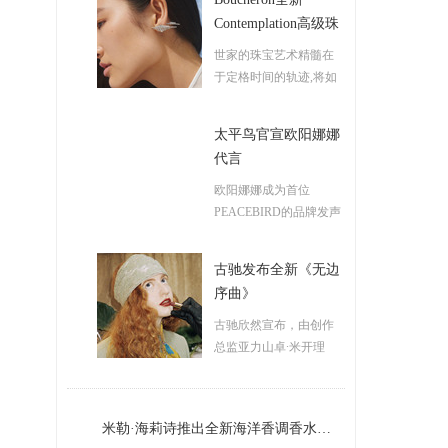
Contemplation高级珠
宝系列
世家的珠宝艺术精髓在
于定格时间的轨迹,将如
昙花乍现般短暂的美丽
化为永恒...
<详情>
太平鸟官宣欧阳娜娜
代言
欧阳娜娜成为首位
PEACEBIRD的品牌发声
人,旨在和品牌站在一起,
传递太平鸟的青年态度...
古驰发布全新《无边
<详情>
序曲》
古驰欣然宣布，由创作
总监亚力山卓∙米开理
(Alessandro Michele)创作
的《无边序曲》...
<详情
>
米勒·海莉诗推出全新海洋香调香水：海德拉之水