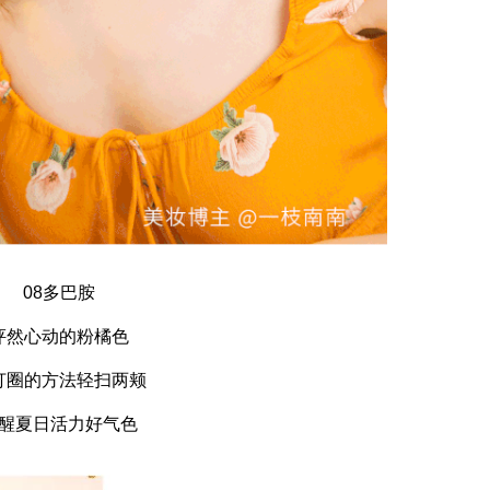
08多巴胺
怦然心动的粉橘色
打圈的方法轻扫两颊
醒夏日活力好气色