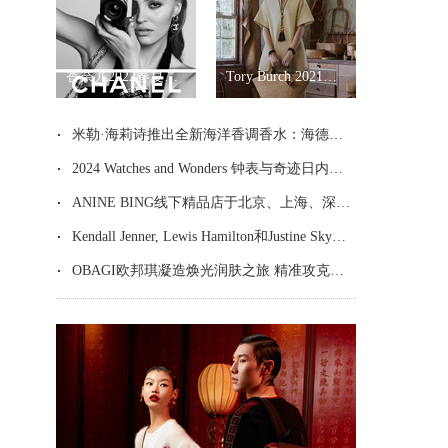
香奈儿2022春夏高级成衣系列
Tory Burch 2021春夏系列
米勒·海莉诗推出全新海洋香调香水：海德拉之水
2024 Watches and Wonders 钟表与奇迹日内瓦高级钟表展 全新表款作品瞩目亮相
ANINE BING线下精品店于北京、上海、深圳焕然启幕
Kendall Jenner, Lewis Hamilton和Justine Skye身穿TOMMY HILFIGER现身迈阿密大奖赛
OBAGI欧邦琪凝造焕光润肤之旅 精准攻克皮肤衰老暗沉