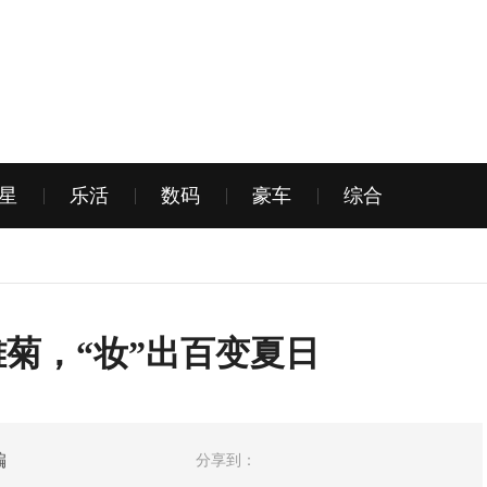
星
乐活
数码
豪车
综合
菊，“妆”出百变夏日
编
分享到：