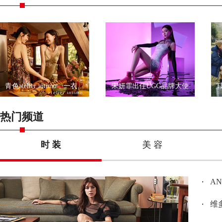
青色atelier intimo，一衣一带尽显优雅
宋妍霏出任UGG品牌大使
热门频道
时 装
美 容
A
维多