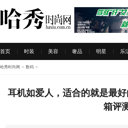
首页
时装
美容
奢品
明星
乐
哈秀时尚网
>
数码
>
耳机如爱人，适合的就是最好的
箱评