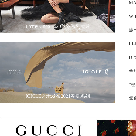
MAX
W
Jimmy Choo 2020秋冬系列大片
波司
L
D 
全
“
ICICLE之禾发布2021春夏系列
塑造