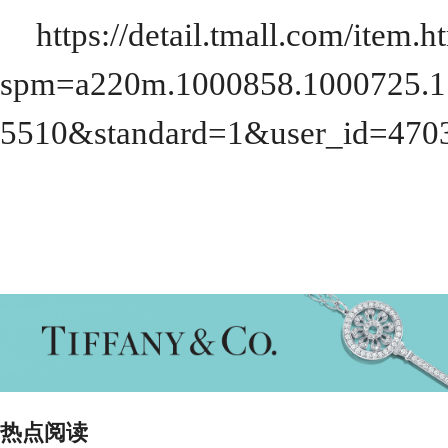
https://detail.tmall.com/item.h
spm=a220m.1000858.1000725.
5510&standard=1&user_id=470
热点阅读